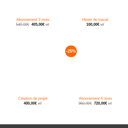
Abonnement 3 mois
Heure de travail
Le
Le
540,00
€
405,00
€
100,00
€
HT
HT
prix
prix
initial
actuel
était :
est :
540,00€.
405,00€.
-25%
Création de projet
Abonnement 6 mois
Le
Le
400,00
€
960,00
€
720,00
€
HT
HT
prix
prix
initial
actuel
était :
est :
960,00€.
720,00€.