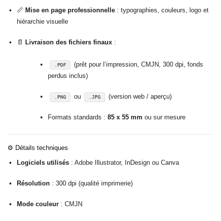
📏
Mise en page professionnelle
: typographies, couleurs, logo et
hiérarchie visuelle
📄
Livraison des fichiers finaux
:
(prêt pour l’impression, CMJN, 300 dpi, fonds
.PDF
perdus inclus)
ou
(version web / aperçu)
.PNG
.JPG
Formats standards :
85 x 55 mm
ou sur mesure
⚙️
Détails techniques
Logiciels utilisés
: Adobe Illustrator, InDesign ou Canva
Résolution
: 300 dpi (qualité imprimerie)
Mode couleur
: CMJN