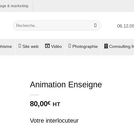
mage & marketing
Recherche
06.12.0
pour :
phisme
Site web
Vidéo
Photographie
Comsulting.f
Animation Enseigne
80,00
€
HT
Votre interlocuteur