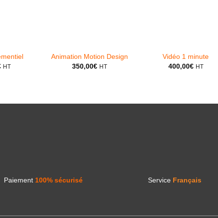
mentiel
Animation Motion Design
Vidéo 1 minute
€
350,00
€
400,00
€
HT
HT
HT
Paiement
100% sécurisé
Service
Français