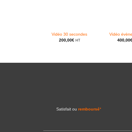
Vidéo 30 secondes
Vidéo évène
200,00
€
400,00
HT
Satisfait ou
remboursé
*