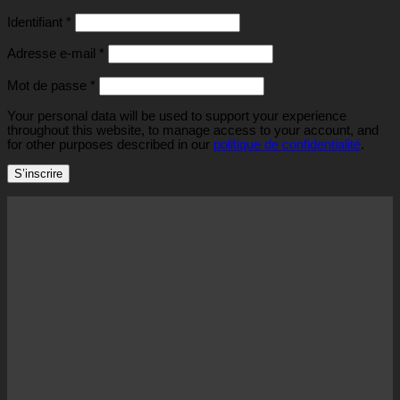
Obligatoire
Identifiant
*
Obligatoire
Adresse e-mail
*
Obligatoire
Mot de passe
*
Your personal data will be used to support your experience
throughout this website, to manage access to your account, and
for other purposes described in our
politique de confidentialité
.
S’inscrire