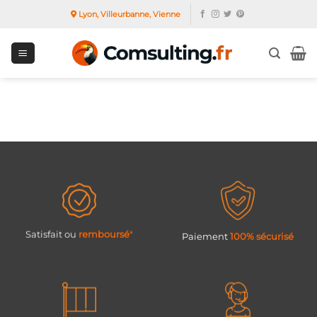
Passer
Lyon, Villeurbanne, Vienne
au
contenu
Satisfait ou
remboursé
*
Paiement
100% sécurisé