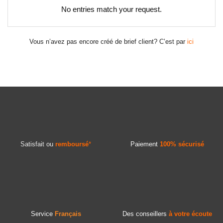
No entries match your request.
Vous n’avez pas encore créé de brief client? C’est par
ici
Satisfait ou
remboursé
*
Paiement
100% sécurisé
Service
Français
Des conseillers
à votre écoute