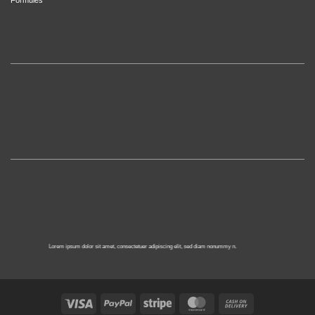
Lorem ipsum dolor sit amet, consectetuer adipiscing elit, sed diam nonummy n.
Visa
PayPal
Stripe
MasterCard
Cash