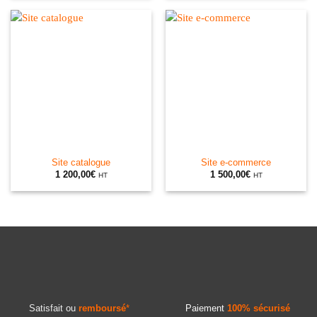
Site catalogue
Site e-commerce
1 200,00
€
1 500,00
€
HT
HT
Satisfait ou
remboursé
*
Paiement
100% sécurisé