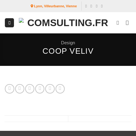
Passer
Lyon, Villeurbanne, Vienne
au
contenu
Design
COOP VELIV